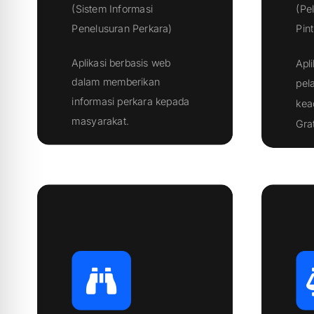
(Pe
(Sistem Informasi
Pint
Penelusuran Perkara)
Aplikasi berbasis web
Apli
dalam memberikan
pel
informasi perkara kepada
kea
Klik Disini
masyarakat.
Grat