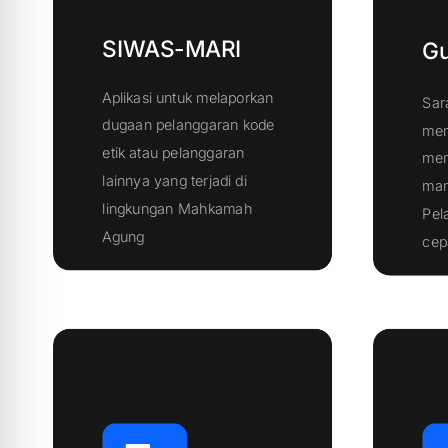
SIWAS-MARI
Gu
Aplikasi untuk melaporkan
Sar
dugaan pelanggaran kode
mem
etik atau pelanggaran
mem
lainnya yang terjadi di
man
lingkungan Mahkamah
Pel
Klik Disini
Agung
cep