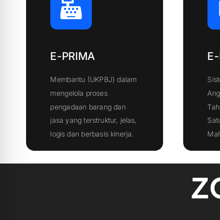
E-PRIMA
E-
Membantu (UKPBJ) dalam
Sis
mengelola proses
Ang
pengadaan barang dan
Tah
jasa yang terstruktur, jelas,
Sat
Klik Disini
logis dan berbasis kinerja.
Mah
Z