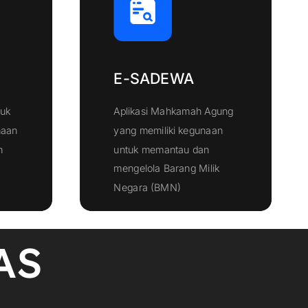
E-SADEWA
tuk
Aplikasi Mahkamah Agung
naan
yang memiliki kegunaan
h
untuk memantau dan
mengelola Barang Milik
Klik Disini
Negara (BMN)
AS