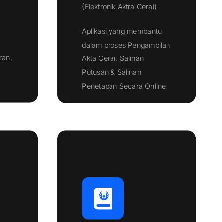
(Elektronik Aktra Cerai)
Aplikasi yang membantu
dalam proses Pengambilan
ran,
Akta Cerai, Salinan
Putusan & Salinan
Klik Disini
Penetapan Secara Online