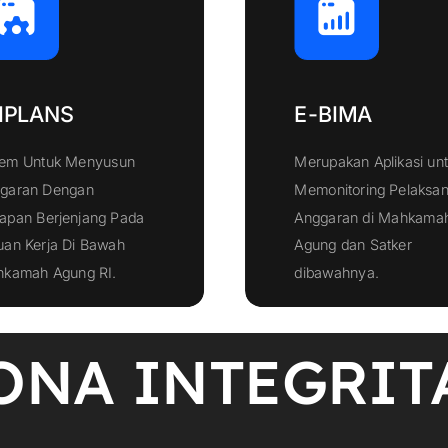
IPLANS
E-BIMA
tem Untuk Menyusun
Merupakan Aplikasi un
garan Dengan
Memonitoring Pelaksa
apan Berjenjang Pada
Anggaran di Mahkama
uan Kerja Di Bawah
Agung dan Satker
Klik Disini
Klik Disini
kamah Agung RI.
dibawahnya.
ONA INTEGRIT