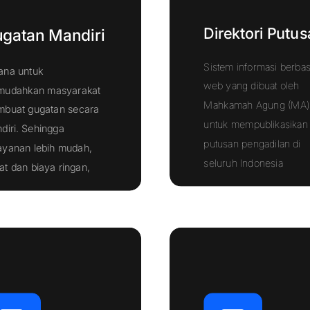
Direktori Putus
gatan Mandiri
Sistem informasi berbas
ana untuk
web yang dibuat oleh
udahkan masyarakat
Mahkamah Agung (MA)
buat gugatan secara
untuk mempublikasikan
diri. Sehingga
putusan pengadilan di
ayanan lebih mudah,
Klik Disini
Klik Disini
seluruh Indonesia
at dan biaya ringan,