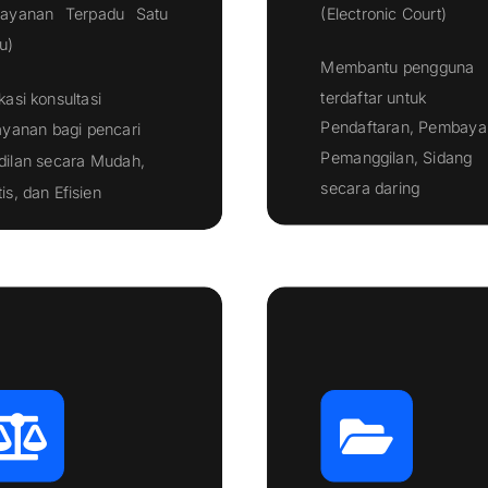
layanan Terpadu Satu
(Electronic Court)
u)
Membantu pengguna
terdaftar untuk
kasi konsultasi
Pendaftaran, Pembaya
ayanan bagi pencari
Pemanggilan, Sidang
dilan secara Mudah,
Klik Disini
Klik Disini
secara daring
is, dan Efisien