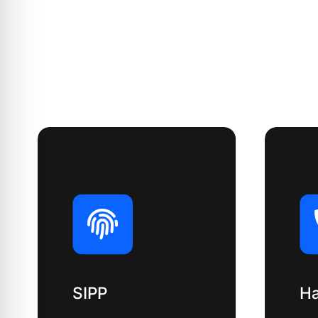
Ha
SIPP