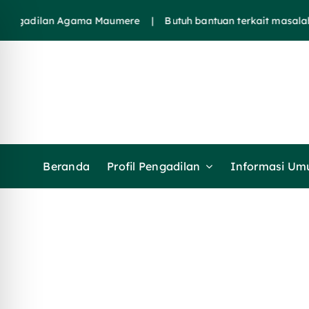
Skip
dilan Agama Maumere | Butuh bantuan terkait masalah huk
to
content
Beranda
Profil Pengadilan
Informasi U