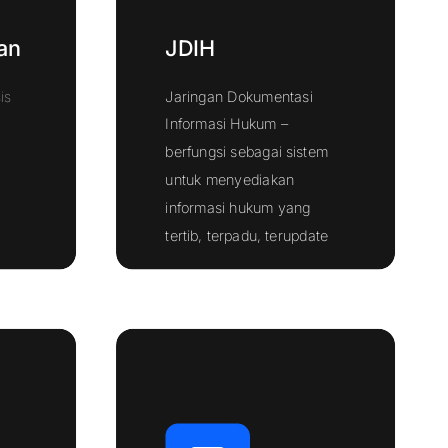
an
JDIH
is
Jaringan Dokumentasi
Informasi Hukum –
berfungsi sebagai sistem
untuk menyediakan
informasi hukum yang
Klik Disini
tertib, terpadu, terupdate