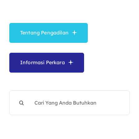
memperoleh keadilan
secara optimal
Layanan Publik
Tentang Pengadilan
Publikasi
Informasi Lainnya
Informasi Perkara
Search
for: