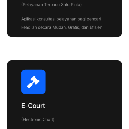
(Pelayanan Terpadu Satu Pintu)
Aplikasi konsultasi pelayanan bagi pencari
Klik Disini
keadilan secara Mudah, Gratis, dan Efisien
E-Court
(Electronic Court)