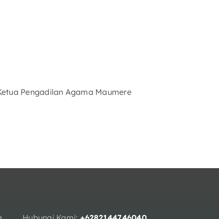
eh Ketua Pengadilan Agama Maumere
g,
Hubungi Kami:
+6282144746040