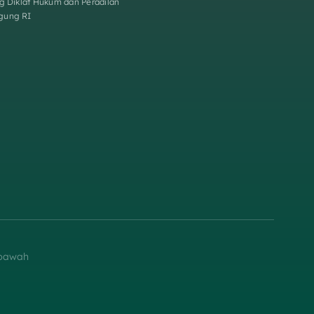
g Diklat Hukum dan Peradilan
gung RI
ibawah