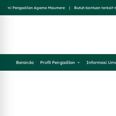
Skip
smi Pengadilan Agama Maumere | Butuh bantuan terkait ma
to
content
Beranda
Profil Pengadilan
Informasi U