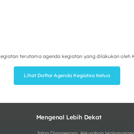
da kegiatan terutama agenda kegiatan yang dilakukan ol
Lihat Daftar Agenda Kegiataa Ketua
Mengenal Lebih Dekat
Jalan Diponegoro, Kelurahan Wolomaran