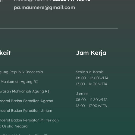
pa.maumere@gmail.com
kait
Jam Kerja
ung Republik Indonesia
Senin s.d. Kamis
08.00 – 12.00 WITA
n Mahkamah Agung RI
13.00 – 16.30 WITA
wasan Mahkamah Agung RI
Jum’at
08.00 – 11.30 WITA
enderal Badan Peradilan Agama
13.00 – 17.00 WITA
enderal Badan Peradilan Umum
nderal Badan Peradilan Militer dan
ta Usaha Negara