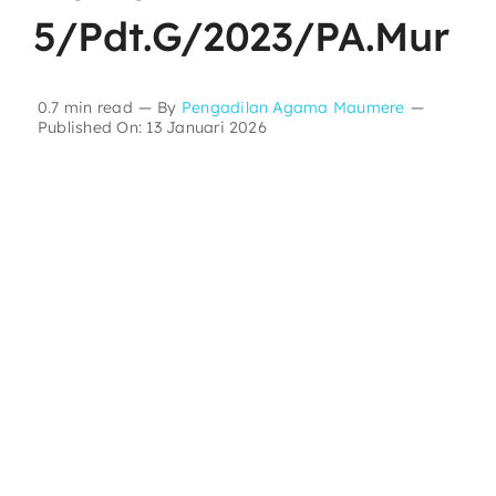
5/Pdt.G/2023/PA.Mur
Layanan Publik
0.7 min read
—
By
Pengadilan Agama Maumere
—
Publikasi
Published On: 13 Januari 2026
Informasi Lainnya