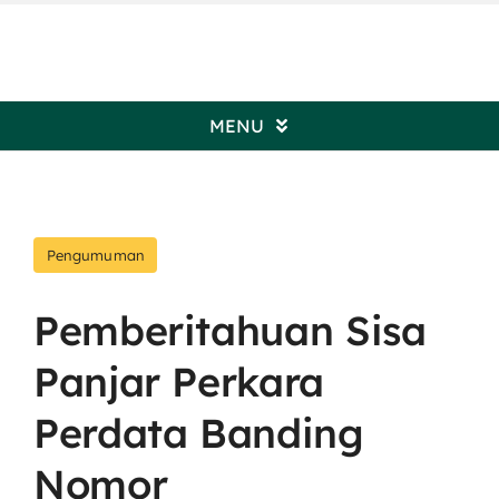
Skip
to
content
MENU
Beranda
Pengumuman
Profil Pengadilan
Pemberitahuan Sisa
Informasi Umum
Panjar Perkara
Kepaniteraan
Perdata Banding
Nomor
Kesekretariatan