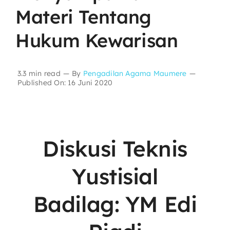
Materi Tentang
Layanan Publik
Hukum Kewarisan
Publikasi
3.3 min read
—
By
Pengadilan Agama Maumere
—
Published On: 16 Juni 2020
Informasi Lainnya
Diskusi Teknis
Yustisial
Badilag: YM Edi