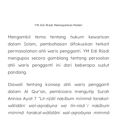
YM. Edi Riadi Memaparkan Materi
Mengambil tema tentang hukum kewarisan
dalam Islam, pembahasan difokuskan terkait
permasalahan ahli waris pengganti. YM Edi Riadi
mengupas secara gamblang tentang persoalan
ahli waris pengganti ini dari beberapa sudut
pandang.
Diawali tentang konsep ahli waris pengganti
dalam Al Qur’an, pembicara mengutip Surah
Annisa Ayat 7
“Lir-rijāli naṣībum mimmā tarakal-
wālidāni wal-aqrabụna wa lin-nisā`i naṣībum
mimmā tarakal-wālidāni wal-aqrabụna mimmā