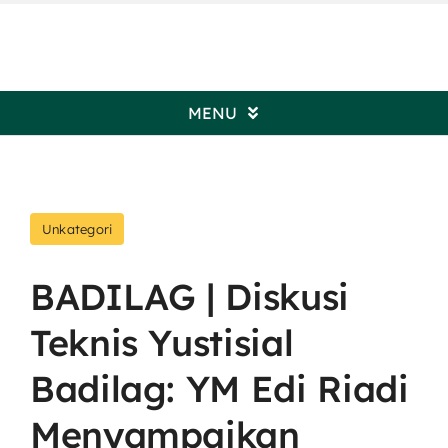
Skip
to
content
MENU
Beranda
Unkategori
Profil Pengadilan
BADILAG | Diskusi
Informasi Umum
Teknis Yustisial
Kepaniteraan
Badilag: YM Edi Riadi
Menyampaikan
Kesekretariatan