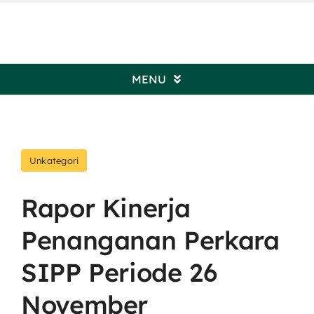
Skip
to
content
MENU
Beranda
Unkategori
Profil Pengadilan
Rapor Kinerja
Informasi Umum
Penanganan Perkara
Kepaniteraan
SIPP Periode 26
November
Kesekretariatan