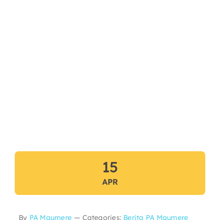
15
APR
By
PA Maumere
—
Categories:
Berita PA Maumere