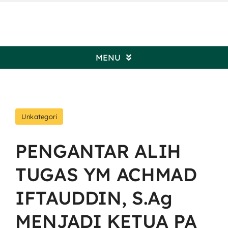
Skip
to
content
MENU
Beranda
Unkategori
Profil Pengadilan
PENGANTAR ALIH
Informasi Umum
TUGAS YM ACHMAD
Kepaniteraan
IFTAUDDIN, S.Ag
MENJADI KETUA PA
Kesekretariatan