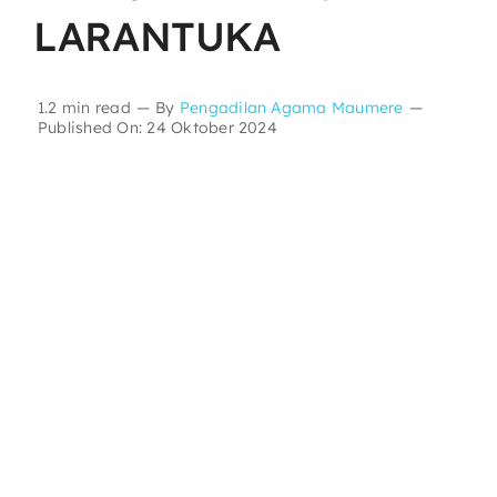
LARANTUKA
Layanan Publik
1.2 min read
—
By
Pengadilan Agama Maumere
—
Publikasi
Published On: 24 Oktober 2024
Informasi Lainnya