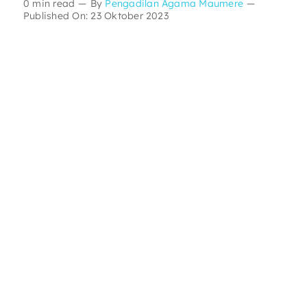
0 min read
—
By
Pengadilan Agama Maumere
—
Published On: 23 Oktober 2023
Layanan Publik
Publikasi
Informasi Lainnya