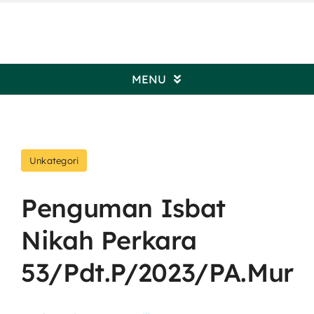
Skip
to
content
MENU
Beranda
Unkategori
Profil Pengadilan
Penguman Isbat
Informasi Umum
Nikah Perkara
Kepaniteraan
53/Pdt.P/2023/PA.Mur
Kesekretariatan