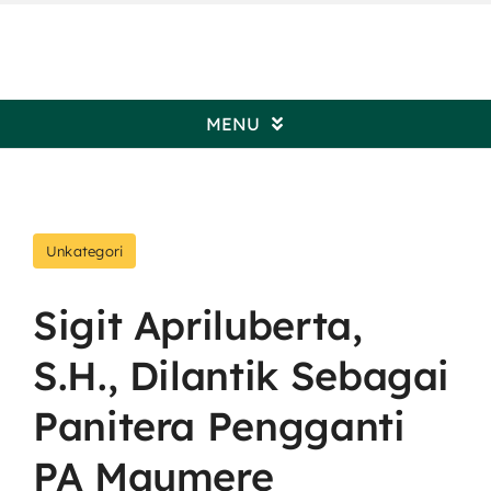
Skip
to
content
MENU
Beranda
Unkategori
Profil Pengadilan
Sigit Apriluberta,
Informasi Umum
S.H., Dilantik Sebagai
Kepaniteraan
Panitera Pengganti
PA Maumere
Kesekretariatan