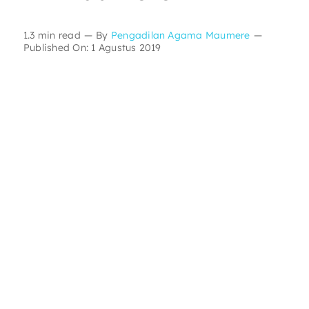
Layanan Publik
1.3 min read
—
By
Pengadilan Agama Maumere
—
Published On: 1 Agustus 2019
Publikasi
Informasi Lainnya