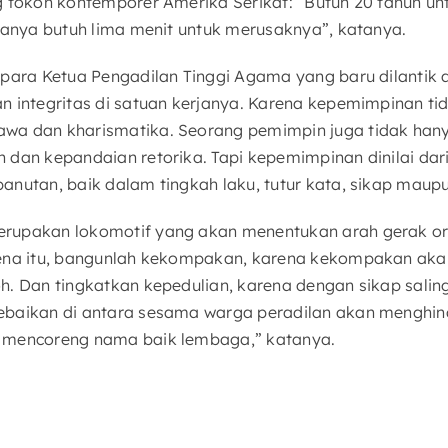
g tokoh kontemporer Amerika Serikat: “Butuh 20 tahun 
 hanya butuh lima menit untuk merusaknya”, katanya.
 para Ketua Pengadilan Tinggi Agama yang baru dilanti
 integritas di satuan kerjanya. Karena kepemimpinan tid
a dan kharismatika. Seorang pemimpin juga tidak hanya
 dan kepandaian retorika. Tapi kepemimpinan dinilai da
anutan, baik dalam tingkah laku, tutur kata, sikap maup
rupakan lokomotif yang akan menentukan arah gerak or
rena itu, bangunlah kekompakan, karena kekompakan ak
. Dan tingkatkan kepedulian, karena dengan sikap saling
ebaikan di antara sesama warga peradilan akan menghin
 mencoreng nama baik lembaga,” katanya.