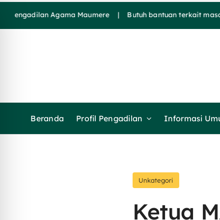
Skip
gadilan Agama Maumere | Butuh bantuan terkait masalah h
to
content
Beranda
Profil Pengadilan
Informasi U
Unkategori
Ketua M