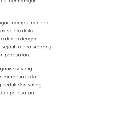
untuk membangun
k agar mampu menjadi
ak selalu diukur
 dinilai dengan
ri sejauh mana seorang
un perbuatan.
ganisasi yang
an membuat kita
 peduli dan saling
dari perbuatan-