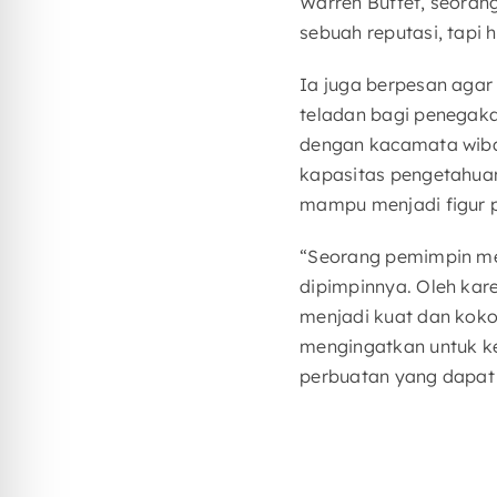
Warren Buffet, seoran
sebuah reputasi, tapi
Ia juga berpesan agar
teladan bagi penegakan
dengan kacamata wibaw
kapasitas pengetahuan
mampu menjadi figur p
“Seorang pemimpin me
dipimpinnya. Oleh ka
menjadi kuat dan kokoh
mengingatkan untuk k
perbuatan yang dapat