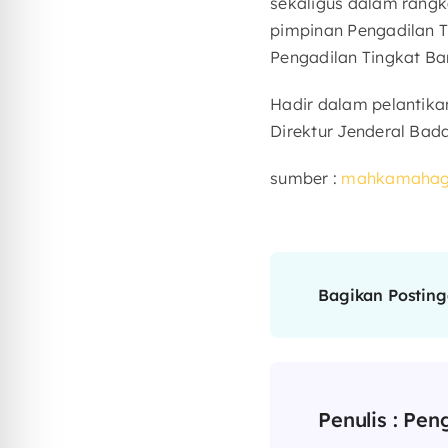
sekaligus dalam rangk
pimpinan Pengadilan T
Pengadilan Tingkat B
Hadir dalam pelantika
Direktur Jenderal Bad
sumber :
mahkamahagu
Bagikan Postinga
Penulis :
Pen