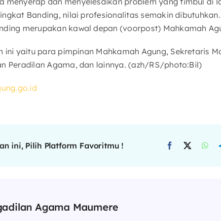
a menyerap dan menyelesaikan problem yang timbul di l
ingkat Banding, nilai profesionalitas semakin dibutuhka
anding merupakan kawal depan (voorpost) Mahkamah Agu
n ini yaitu para pimpinan Mahkamah Agung, Sekretaris
an Peradilan Agama, dan lainnya. (azh/RS/photo:Bil)
ng.go.id
n ini, Pilih Platform Favoritmu !
gadilan Agama Maumere