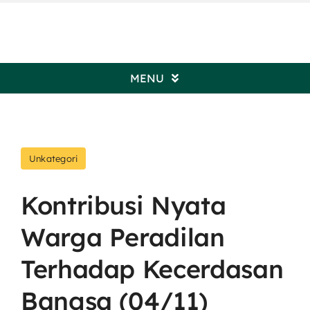
Skip
to
content
MENU
Beranda
Unkategori
Profil Pengadilan
Kontribusi Nyata
Informasi Umum
Warga Peradilan
Kepaniteraan
Terhadap Kecerdasan
Bangsa (04/11)
Kesekretariatan