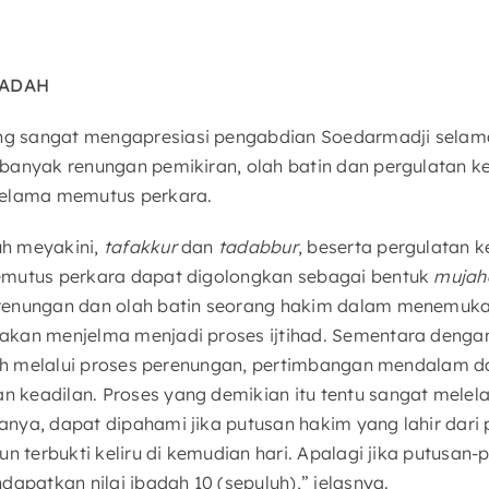
HADAH
 sangat mengapresiasi pengabdian Soedarmadji selam
banyak renungan pemikiran, olah batin dan pergulatan k
selama memutus perkara.
h meyakini,
tafakkur
dan
tadabbur
, beserta pergulatan
emutus perkara dapat digolongkan sebagai bentuk
mujah
erenungan dan olah batin seorang hakim dalam menemuk
kan menjelma menjadi proses ijtihad. Sementara dengan 
elah melalui proses perenungan, pertimbangan mendalam da
keadilan. Proses yang demikian itu tentu sangat melelah
ya, dapat dipahami jika putusan hakim yang lahir dari p
un terbukti keliru di kemudian hari. Apalagi jika putusan-
dapatkan nilai ibadah 10 (sepuluh),” jelasnya.