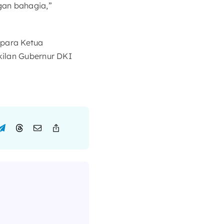
gan bahagia,”
 para Ketua
kilan Gubernur DKI
)