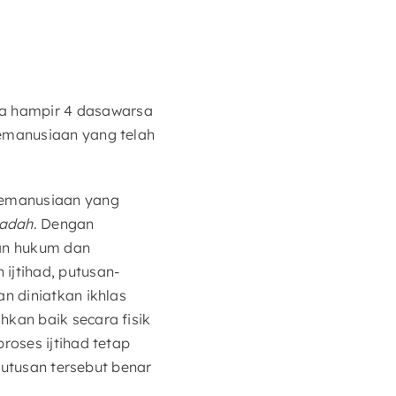
a hampir 4 dasawarsa
emanusiaan yang telah
 kemanusiaan yang
adah
. Dengan
an hukum dan
ijtihad, putusan-
n diniatkan ikhlas
kan baik secara fisik
roses ijtihad tetap
putusan tersebut benar