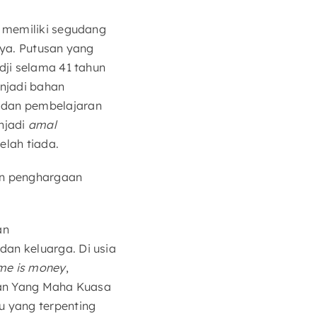
a memiliki segudang
nya. Putusan yang
dji selama 41 tahun
njadi bahan
 dan pembelajaran
njadi
amal
elah tiada.
an penghargaan
an
an keluarga. Di usia
ime is money
,
han Yang Maha Kuasa
u yang terpenting