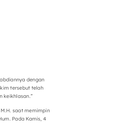
gabdiannya dengan
im tersebut telah
 keikhlasan.”
, M.H. saat memimpin
.Hum. Pada Kamis, 4