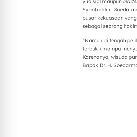
yudisial maupun
leade
Syarifuddin, Soedarma
pusat kekuasaan yang 
sebagai seorang hakim
“Namun di tengah peli
terbukti mampu menye
Karenanya, wisuda pur
Bapak Dr. H. Soedarmad