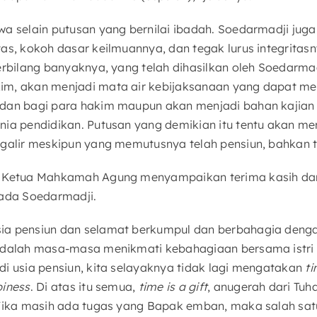
wa selain putusan yang bernilai ibadah. Soedarmadji jug
as, kokoh dasar keilmuannya, dan tegak lurus integritas
erbilang banyaknya, yang telah dihasilkan oleh Soedarma
im, akan menjadi mata air kebijaksanaan yang dapat me
adan bagi para hakim maupun akan menjadi bahan kajian
nia pendidikan. Putusan yang demikian itu tentu akan me
galir meskipun yang memutusnya telah pensiun, bahkan t
, Ketua Mahkamah Agung menyampaikan terima kasih d
pada Soedarmadji.
ia pensiun dan selamat berkumpul dan berbahagia deng
adalah masa-masa menikmati kebahagiaan bersama istri d
di usia pensiun, kita selayaknya tidak lagi mengatakan
t
piness
. Di atas itu semua,
time is a gift
, anugerah dari Tu
 Jika masih ada tugas yang Bapak emban, maka salah sat