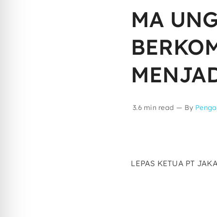
MA UNG
BERKOM
MENJAD
3.6 min read
—
By
Penga
LEPAS KETUA PT JA