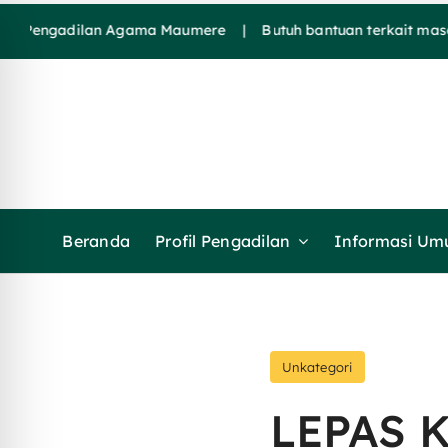
Skip
ngadilan Agama Maumere | Butuh bantuan terkait masalah h
to
content
Beranda
Profil Pengadilan
Informasi U
Unkategori
LEPAS 