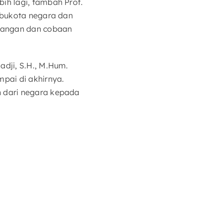
ih lagi, tambah Prof.
ibukota negara dan
ntangan dan cobaan
dji, S.H., M.Hum.
pai di akhirnya.
n dari negara kepada