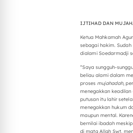
IJTIHAD DAN MUJA
Ketua Mahkamah Agung
sebagai hakim. Sudah 
dialami Soedarmadji 
“Saya sungguh-sunggu
beliau alami dalam m
proses
mujahadah
, p
menegakkan keadilan a
putusan itu lahir set
menegakkan hukum dan 
maupun mental. Karenan
bernilai ibadah meskip
di mata Allah Swt, men