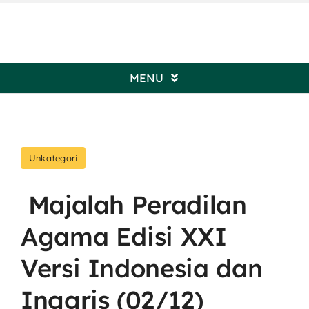
Skip
to
content
MENU
Beranda
Unkategori
Profil Pengadilan
Majalah Peradilan
Informasi Umum
Agama Edisi XXI
Kepaniteraan
Versi Indonesia dan
Inggris (02/12)
Kesekretariatan