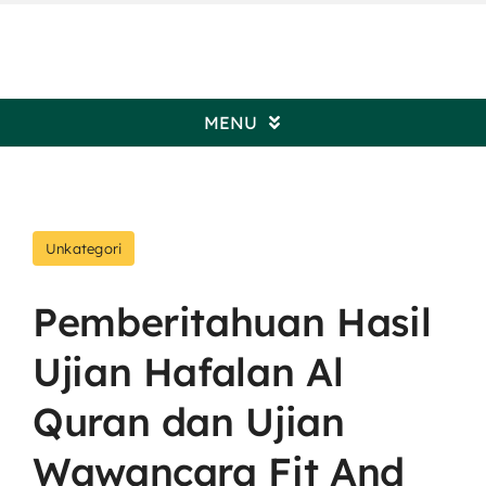
Skip
to
content
MENU
Beranda
Unkategori
Profil Pengadilan
Pemberitahuan Hasil
Informasi Umum
Ujian Hafalan Al
Kepaniteraan
Quran dan Ujian
Wawancara Fit And
Kesekretariatan