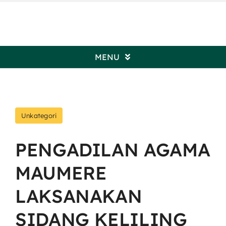
Skip
to
content
MENU
Beranda
Unkategori
Profil Pengadilan
PENGADILAN AGAMA
Informasi Umum
MAUMERE
Kepaniteraan
LAKSANAKAN
SIDANG KELILING
Kesekretariatan