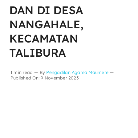
DAN DI DESA
Layanan Publik
NANGAHALE,
KECAMATAN
Publikasi
TALIBURA
Informasi Lainnya
1 min read
—
By
Pengadilan Agama Maumere
—
Published On: 9 November 2023