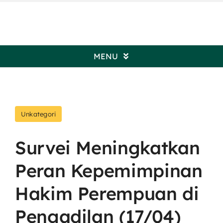
Skip
to
content
MENU
Beranda
Unkategori
Profil Pengadilan
Survei Meningkatkan
Informasi Umum
Peran Kepemimpinan
Kepaniteraan
Hakim Perempuan di
Pengadilan (17/04)
Kesekretariatan