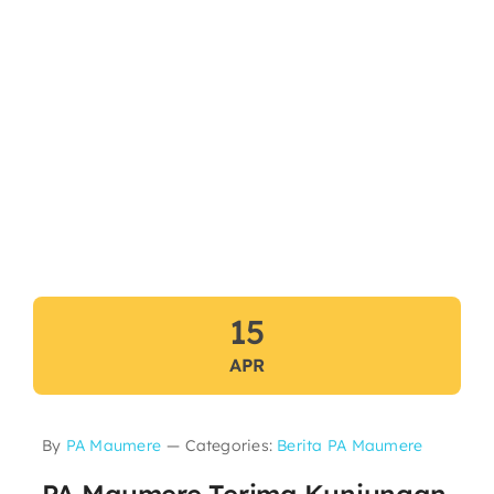
15
APR
By
PA Maumere
—
Categories:
Berita PA Maumere
PA Maumere Terima Kunjungan