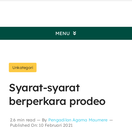
Skip
to
content
MENU
Beranda
Unkategori
Profil Pengadilan
Syarat-syarat
Informasi Umum
berperkara prodeo
Kepaniteraan
2.6 min read
—
By
Pengadilan Agama Maumere
—
Published On: 10 Februari 2021
Kesekretariatan